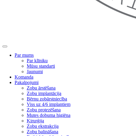
Par mums
Par klīniku
Mūsu standarti
Jaunumi
Komanda
Pakalpojumi
Zobu ārstēšana
Zobu implantācija
Bērnu zobārstniecība
Viss uz 4/6 implantiem
Zobu protezēšana
Mutes dobuma higiēna
Ķirurģija
Zobu ekstrakcija
Zobu balināšana