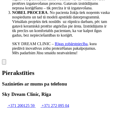
protēzes izgatavošanas procesu. Gatavais izstrādājums
neprasa koriģēšanu – tik precīza ir tā izgatavošana.
NOBEL PROCERA
. No pacienta žokļa tiek noņemts vaska
nospiedums un tad tā modeli apstrādā datorprogrammā.
Virtuālais projekts tiek nosūtīts uz rūpnīcu darbam, pēc tam
gatavā keramiskā protēze atgriežas pie ārsta. Izstrādājums ir
tik precīzs un komfortabls pacientam, ka var kalpot ilgus
gadus, bez nepieciešamības to koriģēt.
SKY DREAM CLINIC –
Rīgas zobārstniecība
, kura
piedāvā inovatīvus zobu protezēšanas pakalpojumus.
Mēs padarīsim Jūsu smaidu neatvairāmu!
Pierakstīties
Sazinieties ar mums pa telefonu
Sky Dream Clinic, Rīga
+371 200125 59
+371 272 095 04