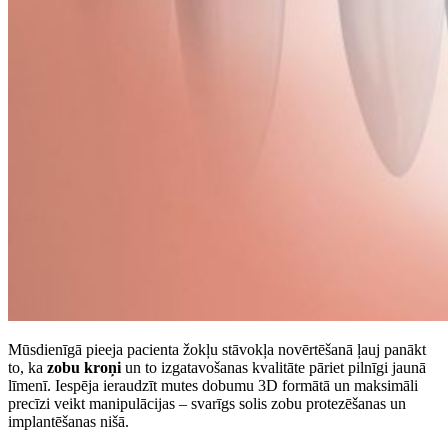
Mūsdienīgā pieeja pacienta žokļu stāvokļa novērtēšanā ļauj panākt
to, ka
zobu kroņi
un to izgatavošanas kvalitāte pāriet pilnīgi jaunā
līmenī. Iespēja ieraudzīt mutes dobumu 3D formātā un maksimāli
precīzi veikt manipulācijas – svarīgs solis zobu protezēšanas un
implantēšanas nišā.