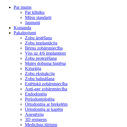
Par mums
Par klīniku
Mūsu standarti
Jaunumi
Komanda
Pakalpojumi
Zobu ārstēšana
Zobu implantācija
Bērnu zobārstniecība
Viss uz 4/6 implantiem
Zobu protezēšana
Mutes dobuma higiēna
Ķirurģija
Zobu ekstrakcija
Zobu balināšana
Estētiskā zobārstniecība
Anti-age zobārstniecība
Endodontija
Periodontoloģija
Ortodontija ar breketēm
Ortodontija ar kapēm
Anestēzija
3D rentgens
Medicīnas tūrisms