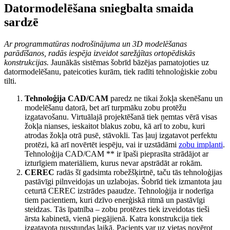
Datormodelēšana sniegbalta smaida
sardzē
Ar programmatūras nodrošinājuma un 3D modelēšanas
parādīšanos, radās iespēja izveidot sarežģītas ortopēdiskās
konstrukcijas.
Jaunākās sistēmas šobrīd bāzējas pamatojoties uz
datormodelēšanu, pateicoties kurām, tiek radīti tehnoloģiskie zobu
tilti.
Tehnoloģija CAD/CAM
paredz ne tikai žokļa skenēšanu un
modelēšanu datorā, bet arī turpmāku zobu protēžu
izgatavošanu. Virtuālajā projektēšanā tiek ņemtas vērā visas
žokļa nianses, ieskaitot blakus zobu, kā arī to zobu, kuri
atrodas žokļa otrā pusē, stāvokli. Tas ļauj izgatavot perfektu
protēzi, kā arī novērtēt iespēju, vai ir uzstādāmi
zobu implanti
.
Tehnoloģija CAD/CAM ** ir īpaši pieprasīta strādājot ar
izturīgiem materiāliem, kurus nevar apstrādāt ar rokām.
CEREC
radās šī gadsimta robežšķirtnē, taču tās tehnoloģijas
pastāvīgi pilnveidojas un uzlabojas. Šobrīd tiek izmantota jau
ceturtā CEREC izstrādes paaudze. Tehnoloģija ir noderīga
tiem pacientiem, kuri dzīvo enerģiskā ritmā un pastāvīgi
steidzas. Tās īpatnība – zobu protēzes tiek izveidotas tieši
ārsta kabinetā, vienā piegājienā. Katra konstrukcija tiek
izgatavota pusstundas laikā. Pacients var uz vietas novērot