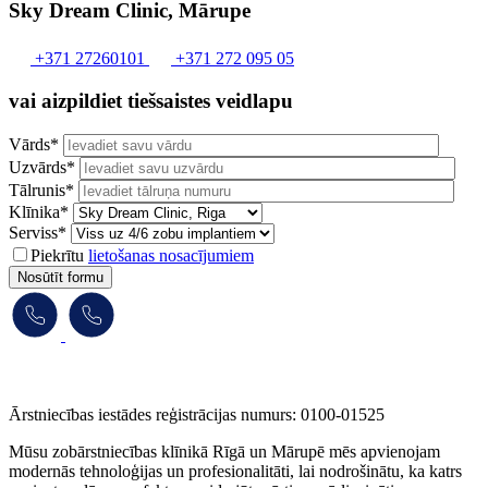
Sky Dream Clinic, Mārupe
+371 27260101
+371 272 095 05
vai aizpildiet tiešsaistes veidlapu
Vārds*
Uzvārds*
Tālrunis*
Klīnika*
Serviss*
Piekrītu
lietošanas nosacījumiem
Nosūtīt formu
Ārstniecības iestādes reģistrācijas numurs: 0100-01525
Mūsu zobārstniecības klīnikā Rīgā un Mārupē mēs apvienojam
modernās tehnoloģijas un profesionalitāti, lai nodrošinātu, ka katrs