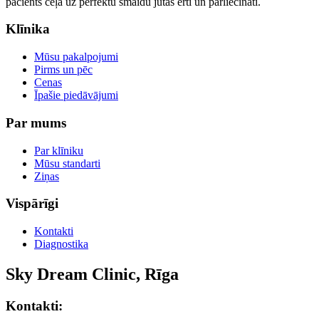
pacients ceļā uz perfektu smaidu jūtas ērti un pārliecināti.
Klīnika
Mūsu pakalpojumi
Pirms un pēc
Cenas
Īpašie piedāvājumi
Par mums
Par klīniku
Mūsu standarti
Ziņas
Vispārīgi
Kontakti
Diagnostika
Sky Dream Clinic, Rīga
Kontakti: