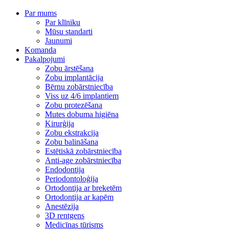
Par mums
Par klīniku
Mūsu standarti
Jaunumi
Komanda
Pakalpojumi
Zobu ārstēšana
Zobu implantācija
Bērnu zobārstniecība
Viss uz 4/6 implantiem
Zobu protezēšana
Mutes dobuma higiēna
Ķirurģija
Zobu ekstrakcija
Zobu balināšana
Estētiskā zobārstniecība
Anti-age zobārstniecība
Endodontija
Periodontoloģija
Ortodontija ar breketēm
Ortodontija ar kapēm
Anestēzija
3D rentgens
Medicīnas tūrisms