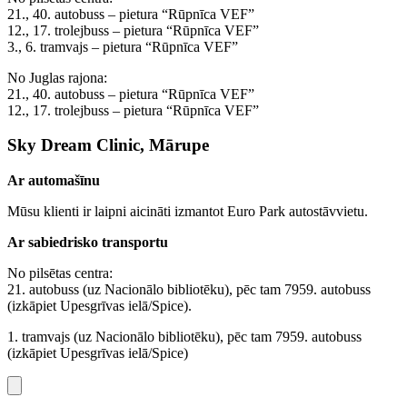
21., 40. autobuss – pietura “Rūpnīca VEF”
12., 17. trolejbuss – pietura “Rūpnīca VEF”
3., 6. tramvajs – pietura “Rūpnīca VEF”
No Juglas rajona:
21., 40. autobuss – pietura “Rūpnīca VEF”
12., 17. trolejbuss – pietura “Rūpnīca VEF”
Sky Dream Clinic, Mārupe
Ar automašīnu
Mūsu klienti ir laipni aicināti izmantot Euro Park autostāvvietu.
Ar sabiedrisko transportu
No pilsētas centra:
21. autobuss (uz Nacionālo bibliotēku), pēc tam 7959. autobuss
(izkāpiet Upesgrīvas ielā/Spice).
1. tramvajs (uz Nacionālo bibliotēku), pēc tam 7959. autobuss
(izkāpiet Upesgrīvas ielā/Spice)