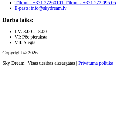
Tālrunis: +371 27260101
Tālrunis: +371 272 095 05
E-pasts: info@skydream.lv
Darba laiks:
I-V: 8:00 - 18:00
VI: Pēc pieraksta
VII: Slēgts
Copyright © 2026
Sky Dream | Visas tiesības aizsargātas |
Privātuma politika