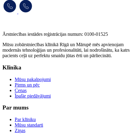
Ārstniecības iestādes reģistrācijas numurs: 0100-01525
Mūsu zobārstniecības klīnikā Rīgā un Mārupē mēs apvienojam
modernās tehnoloģijas un profesionalitāti, lai nodrošinātu, ka katrs
pacients ceļā uz perfektu smaidu jūtas ērti un pārliecināti.
Klīnika
Mūsu pakalpojumi
Pirms un pēc
Cenas
Īpašie piedāvājumi
Par mums
Par klīniku
Mūsu standarti
Ziņas