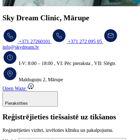
Sky Dream Clinic, Mārupe
+371 27260101
+371 272 095 05
info@skydream.lv
I-V:
8:00 – 18:00
,
VI:
Pēc pieraksta
,
VII:
Slēgts
Malduguņu 2, Mārupe
Open Waze
Pierakstīties
Reģistrējieties tiešsaistē uz tikšanos
Reģistrējieties vizītei, izvēloties klīniku un pakalpojumu.