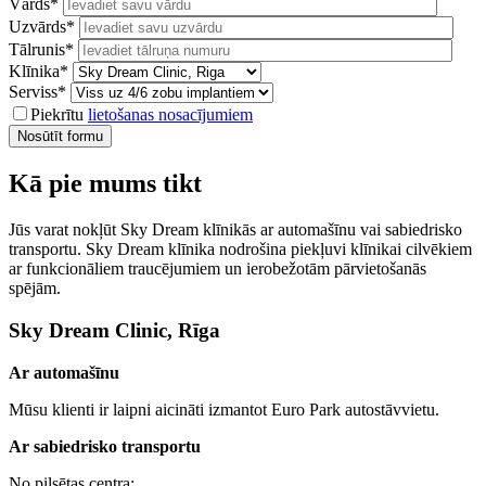
Vārds*
Uzvārds*
Tālrunis*
Klīnika*
Serviss*
Piekrītu
lietošanas nosacījumiem
Nosūtīt formu
Kā pie mums tikt
Jūs varat nokļūt Sky Dream klīnikās ar automašīnu vai sabiedrisko
transportu. Sky Dream klīnika nodrošina piekļuvi klīnikai cilvēkiem
ar funkcionāliem traucējumiem un ierobežotām pārvietošanās
spējām.
Sky Dream Clinic, Rīga
Ar automašīnu
Mūsu klienti ir laipni aicināti izmantot Euro Park autostāvvietu.
Ar sabiedrisko transportu
No pilsētas centra: