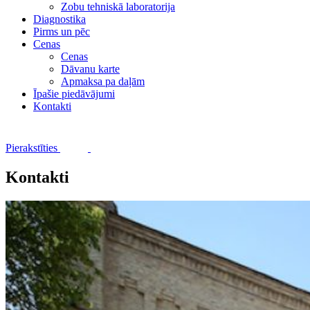
Zobu tehniskā laboratorija
Diagnostika
Pirms un pēc
Cenas
Cenas
Dāvanu karte
Apmaksa pa daļām
Īpašie piedāvājumi
Kontakti
Pierakstīties
Kontakti