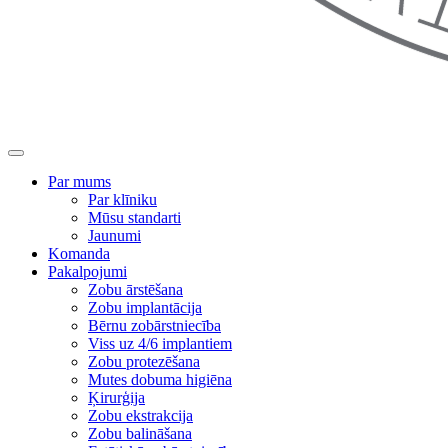
Par mums
Par klīniku
Mūsu standarti
Jaunumi
Komanda
Pakalpojumi
Zobu ārstēšana
Zobu implantācija
Bērnu zobārstniecība
Viss uz 4/6 implantiem
Zobu protezēšana
Mutes dobuma higiēna
Ķirurģija
Zobu ekstrakcija
Zobu balināšana