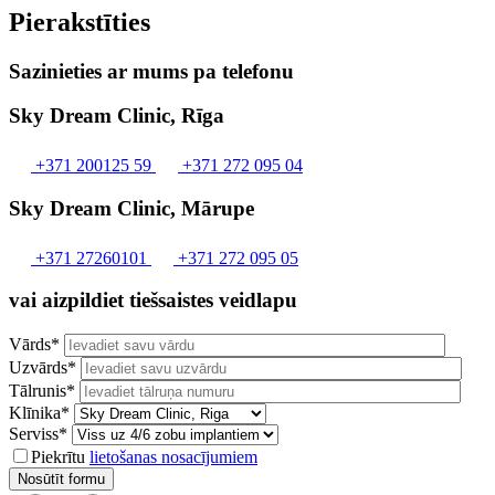
Pierakstīties
Sazinieties ar mums pa telefonu
Sky Dream Clinic, Rīga
+371 200125 59
+371 272 095 04
Sky Dream Clinic, Mārupe
+371 27260101
+371 272 095 05
vai aizpildiet tiešsaistes veidlapu
Vārds*
Uzvārds*
Tālrunis*
Klīnika*
Serviss*
Piekrītu
lietošanas nosacījumiem
Nosūtīt formu