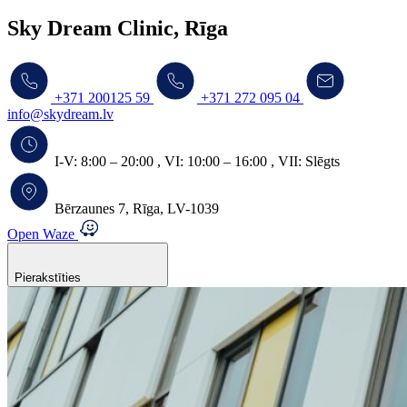
Sky Dream Clinic, Rīga
+371 200125 59
+371 272 095 04
info@skydream.lv
I-V:
8:00 – 20:00
,
VI:
10:00 – 16:00
,
VII:
Slēgts
Bērzaunes 7, Rīga, LV-1039
Open Waze
Pierakstīties