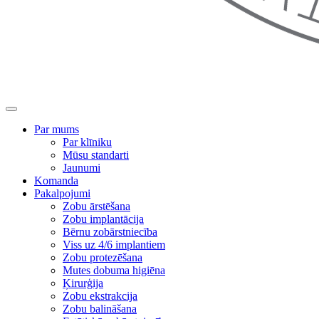
Par mums
Par klīniku
Mūsu standarti
Jaunumi
Komanda
Pakalpojumi
Zobu ārstēšana
Zobu implantācija
Bērnu zobārstniecība
Viss uz 4/6 implantiem
Zobu protezēšana
Mutes dobuma higiēna
Ķirurģija
Zobu ekstrakcija
Zobu balināšana