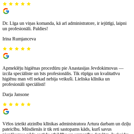
Dr. Līga un viņas komanda, kā arī administratore, ir iejūtīgi, laipni
un profesionāli. Paldies!
Irina Rumjanceva
Apmeklēju higiēnas procedūru pie Anastasijas Jevdokimovas —
izcila speciāliste un īsts profesionālis. Tik rūpīgu un kvalitatīvu
higiēnu man vēl nekad nebija veikuši. Lieliska klīnika un
profesionāli speciālisti!
Darja Jansone
Vēlos izteikt atzinību klīnikas administratora Artura darbam un dziļu
pateicību. Mūsdienās ir tik reti sastopams kāds, kurš savus