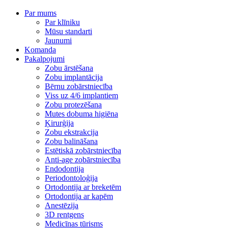
Par mums
Par klīniku
Mūsu standarti
Jaunumi
Komanda
Pakalpojumi
Zobu ārstēšana
Zobu implantācija
Bērnu zobārstniecība
Viss uz 4/6 implantiem
Zobu protezēšana
Mutes dobuma higiēna
Ķirurģija
Zobu ekstrakcija
Zobu balināšana
Estētiskā zobārstniecība
Anti-age zobārstniecība
Endodontija
Periodontoloģija
Ortodontija ar breketēm
Ortodontija ar kapēm
Anestēzija
3D rentgens
Medicīnas tūrisms