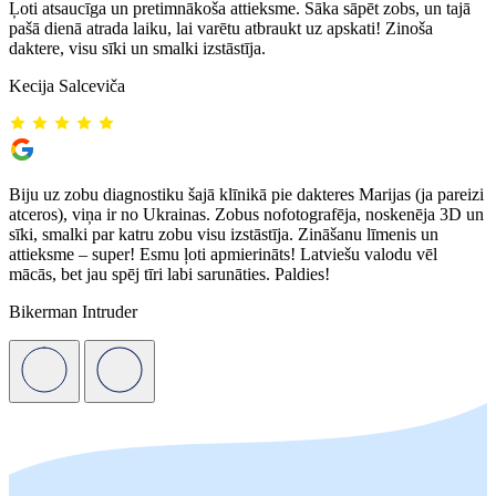
Ļoti atsaucīga un pretimnākoša attieksme. Sāka sāpēt zobs, un tajā
pašā dienā atrada laiku, lai varētu atbraukt uz apskati! Zinoša
daktere, visu sīki un smalki izstāstīja.
Kecija Salceviča
Biju uz zobu diagnostiku šajā klīnikā pie dakteres Marijas (ja pareizi
atceros), viņa ir no Ukrainas. Zobus nofotografēja, noskenēja 3D un
sīki, smalki par katru zobu visu izstāstīja. Zināšanu līmenis un
attieksme – super! Esmu ļoti apmierināts! Latviešu valodu vēl
mācās, bet jau spēj tīri labi sarunāties. Paldies!
Bikerman Intruder