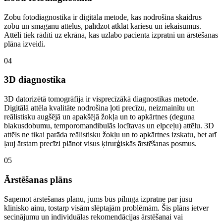
Zobu fotodiagnostika ir digitāla metode, kas nodrošina skaidrus
zobu un smaganu attēlus, palīdzot atklāt kariesu un iekaisumus.
Attēli tiek rādīti uz ekrāna, kas uzlabo pacienta izpratni un ārstēšanas
plāna izveidi.
04
3D diagnostika
3D datorizētā tomogrāfija ir visprecīzākā diagnostikas metode.
Digitālā attēla kvalitāte nodrošina ļoti precīzu, neizmainītu un
reālistisku augšējā un apakšējā žokļa un to apkārtnes (deguna
blakusdobumu, temporomandibulās locītavas un elpceļu) attēlu. 3D
attēls ne tikai parāda reālistisku žokļu un to apkārtnes izskatu, bet arī
ļauj ārstam precīzi plānot visus ķirurģiskās ārstēšanas posmus.
05
Ārstēšanas plāns
Saņemot ārstēšanas plānu, jums būs pilnīga izpratne par jūsu
klīnisko ainu, tostarp visām slēptajām problēmām. Šis plāns ietver
secinājumu un individuālas rekomendācijas ārstēšanai vai