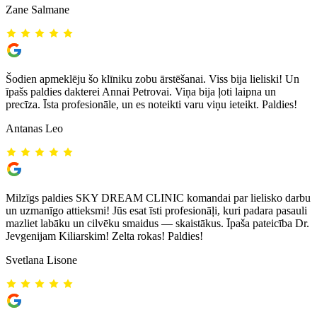
Zane Salmane
Šodien apmeklēju šo klīniku zobu ārstēšanai. Viss bija lieliski! Un
īpašs paldies dakterei Annai Petrovai. Viņa bija ļoti laipna un
precīza. Īsta profesionāle, un es noteikti varu viņu ieteikt. Paldies!
Antanas Leo
Milzīgs paldies SKY DREAM CLINIC komandai par lielisko darbu
un uzmanīgo attieksmi! Jūs esat īsti profesionāļi, kuri padara pasauli
mazliet labāku un cilvēku smaidus — skaistākus. Īpaša pateicība Dr.
Jevgenijam Kiliarskim! Zelta rokas! Paldies!
Svetlana Lisone