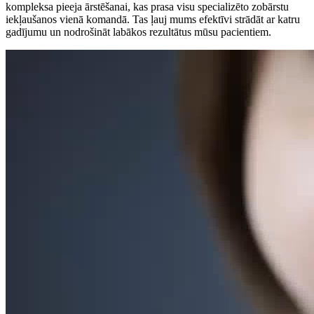
kompleksa pieeja ārstēšanai, kas prasa visu specializēto zobārstu
iekļaušanos vienā komandā. Tas ļauj mums efektīvi strādāt ar katru
gadījumu un nodrošināt labākos rezultātus mūsu pacientiem.