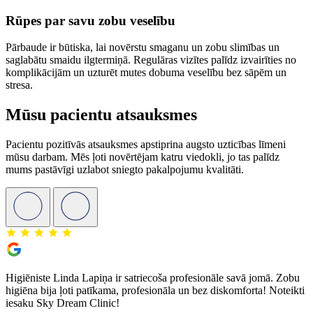
Rūpes par savu zobu veselību
Pārbaude ir būtiska, lai novērstu smaganu un zobu slimības un
saglabātu smaidu ilgtermiņā. Regulāras vizītes palīdz izvairīties no
komplikācijām un uzturēt mutes dobuma veselību bez sāpēm un
stresa.
Mūsu pacientu atsauksmes
Pacientu pozitīvās atsauksmes apstiprina augsto uzticības līmeni
mūsu darbam. Mēs ļoti novērtējam katru viedokli, jo tas palīdz
mums pastāvīgi uzlabot sniegto pakalpojumu kvalitāti.
Higiēniste Linda Lapiņa ir satriecoša profesionāle savā jomā. Zobu
higiēna bija ļoti patīkama, profesionāla un bez diskomforta! Noteikti
iesaku Sky Dream Clinic!