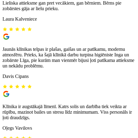
Lieliska attieksme gan pret vecākiem, gan bērniem. Bērns pie
zobārstes gāja ar lielu prieku.
Laura Kalveniece
Jaunās klīnikas telpas ir plašas, gaišas un ar patīkamu, modernu
atmosfēru. Prieks, ka šajā klīnikā darbu turpina higiēniste Inga un
zobārste Līga, pie kurām man vienmēr bijusi ļoti patīkama attieksme
un nekādu problēmu.
Davis Cipans
Klīnika ir augstākajā līmenī. Katrs solis un darbība tiek veikta ar
rūpību, mazinot bailes un stresu līdz minimumam. Viss personāls ir
ļoti draudzīgs.
Oļegs Vavilovs