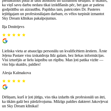
pienākumus pilda ar tādu atbildību un uzmanību detaļām. Ir skaidrs,
ka viņš savu darbu nedara tikai izrādīšanās pēc, bet gan ar patiesu
godprātību un aizrautību. Papildus tam, pateicoties Dr. Pasteres
iejūtīgajam un profesionālajam darbam, es vēlos turpināt izmantot
Sky Dream klīnikas pakalpojumus.
Ilja Dmitrijevs
Lieliska vieta ar atsaucīgu personālu un kvalificētiem ārstiem. Ārste
Jeļena Pastare visu izskaidroja līdz galam, bez liekas informācijas.
Visi izturējās ar lielu laipnību un rūpību. Man ļoti patika vizīte —
viss bija skaidrs, paldies!
Alesja Kalmakova
Dēliņam, kurš ir ļoti jūtīgs, viss tika izdarīts tik profesionāli un ātri,
ka tikām galā bez pārdzīvojuma. Milzīgs paldies dakterei Jakovļevai
un Sky Dream klīnikai!