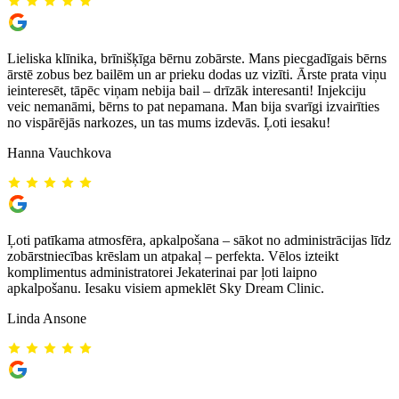
Lieliska klīnika, brīnišķīga bērnu zobārste. Mans piecgadīgais bērns
ārstē zobus bez bailēm un ar prieku dodas uz vizīti. Ārste prata viņu
ieinteresēt, tāpēc viņam nebija bail – drīzāk interesanti! Injekciju
veic nemanāmi, bērns to pat nepamana. Man bija svarīgi izvairīties
no vispārējās narkozes, un tas mums izdevās. Ļoti iesaku!
Hanna Vauchkova
Ļoti patīkama atmosfēra, apkalpošana – sākot no administrācijas līdz
zobārstniecības krēslam un atpakaļ – perfekta. Vēlos izteikt
komplimentus administratorei Jekaterinai par ļoti laipno
apkalpošanu. Iesaku visiem apmeklēt Sky Dream Clinic.
Linda Ansone