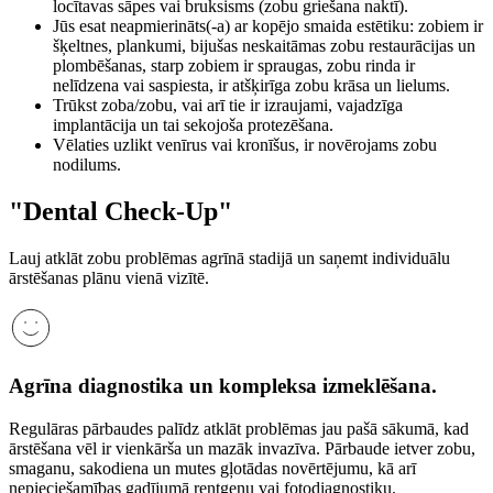
locītavas sāpes vai bruksisms (zobu griešana naktī).
Jūs esat neapmierināts(-a) ar kopējo smaida estētiku: zobiem ir
šķeltnes, plankumi, bijušas neskaitāmas zobu restaurācijas un
plombēšanas, starp zobiem ir spraugas, zobu rinda ir
nelīdzena vai saspiesta, ir atšķirīga zobu krāsa un lielums.
Trūkst zoba/zobu, vai arī tie ir izraujami, vajadzīga
implantācija un tai sekojoša protezēšana.
Vēlaties uzlikt venīrus vai kronīšus, ir novērojams zobu
nodilums.
"Dental Check-Up"
Lauj atklāt zobu problēmas agrīnā stadijā un saņemt individuālu
ārstēšanas plānu vienā vizītē.
Agrīna diagnostika un kompleksa izmeklēšana.
Regulāras pārbaudes palīdz atklāt problēmas jau pašā sākumā, kad
ārstēšana vēl ir vienkārša un mazāk invazīva. Pārbaude ietver zobu,
smaganu, sakodiena un mutes gļotādas novērtējumu, kā arī
nepieciešamības gadījumā rentgenu vai fotodiagnostiku.