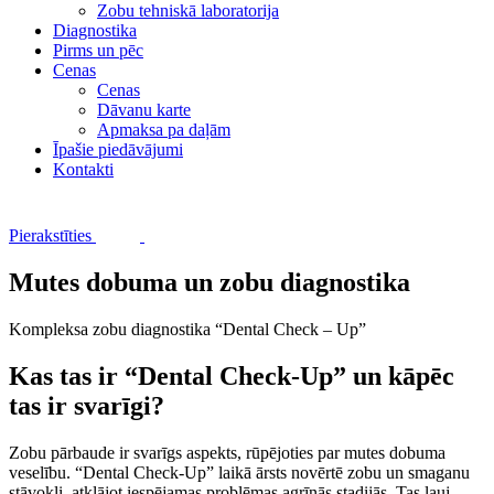
Zobu tehniskā laboratorija
Diagnostika
Pirms un pēc
Cenas
Cenas
Dāvanu karte
Apmaksa pa daļām
Īpašie piedāvājumi
Kontakti
Pierakstīties
Mutes dobuma un zobu diagnostika
Kompleksa zobu diagnostika “Dental Check – Up”
Kas tas ir “Dental Check-Up” un kāpēc
tas ir svarīgi?
Zobu pārbaude ir svarīgs aspekts, rūpējoties par mutes dobuma
veselību. “Dental Check-Up” laikā ārsts novērtē zobu un smaganu
stāvokli, atklājot iespējamas problēmas agrīnās stadijās. Tas ļauj