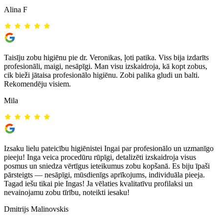
Alina F
Taisīju zobu higiēnu pie dr. Veronikas, ļoti patika. Viss bija izdarīts
profesionāli, maigi, nesāpīgi. Man visu izskaidroja, kā kopt zobus,
cik bieži jātaisa profesionālo higiēnu. Zobi palika gludi un balti.
Rekomendēju visiem.
Mila
Izsaku lielu pateicību higiēnistei Ingai par profesionālo un uzmanīgo
pieeju! Inga veica procedūru rūpīgi, detalizēti izskaidroja visus
posmus un sniedza vērtīgus ieteikumus zobu kopšanā. Es biju īpaši
pārsteigts — nesāpīgi, mūsdienīgs aprīkojums, individuāla pieeja.
Tagad iešu tikai pie Ingas! Ja vēlaties kvalitatīvu profilaksi un
nevainojamu zobu tīrību, noteikti iesaku!
Dmitrijs Malinovskis