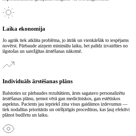
Laika ekonomija
Jo agrāk tiek atklāta problēma, jo ātrāk un vienkāršāk to iespējams
novērst. Pārbaude aizņem minimālu laiku, bet palīdz izvairīties no
ilgstošas un sarežģītas ārstēšanas nākotnē.
Individuāls ārstēšanas plāns
Balstoties uz pārbaudes rezultātiem, ārsts sagatavo personalizētu
ārstēšanas plānu, ņemot vērā gan medicīniskos, gan estētiskos
aspektus. Pacients jau iepriekš zina visus gaidāmos izdevumus —
tiek nodalītas prioritārās un otršķirīgās procedūras, kas ļauj efektīvi
plānot budžetu un laiku.