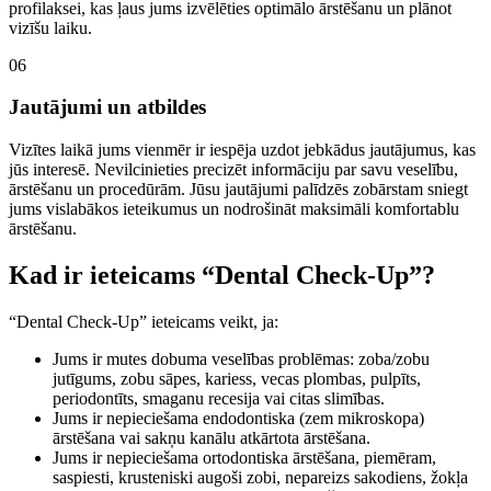
profilaksei, kas ļaus jums izvēlēties optimālo ārstēšanu un plānot
vizīšu laiku.
06
Jautājumi un atbildes
Vizītes laikā jums vienmēr ir iespēja uzdot jebkādus jautājumus, kas
jūs interesē. Nevilcinieties precizēt informāciju par savu veselību,
ārstēšanu un procedūrām. Jūsu jautājumi palīdzēs zobārstam sniegt
jums vislabākos ieteikumus un nodrošināt maksimāli komfortablu
ārstēšanu.
Kad ir ieteicams “Dental Check-Up”?
“Dental Check-Up” ieteicams veikt, ja:
Jums ir mutes dobuma veselības problēmas: zoba/zobu
jutīgums, zobu sāpes, kariess, vecas plombas, pulpīts,
periodontīts, smaganu recesija vai citas slimības.
Jums ir nepieciešama endodontiska (zem mikroskopa)
ārstēšana vai sakņu kanālu atkārtota ārstēšana.
Jums ir nepieciešama ortodontiska ārstēšana, piemēram,
saspiesti, krusteniski augoši zobi, nepareizs sakodiens, žokļa