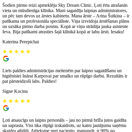
Šodien pirmo reizi apmeklēju Sky Dream Clinic. Ļoti ērta atrašanās
vieta un mūsdienīga klīnika. Mani sagaidīja laipnas administratores,
un pēc tam devos uz ārstes kabinetu. Mana ārste – Arina Šutkina – ir
patīkama un profesionāla speciāliste. Viņa izveidoja ārstēšanas plānu
un uzsāka pirmo darba posmu. Kopā ar viņu strādāja jauka asistente
Ieva. Bija patīkami atrasties šajā klīnikā kopā ar labu ārsti. Iesaku!
Katerina Perepichai
Liels paldies administrācijas meitenēm par laipno sagaidīšanu un
higiēnistei Inārai Karpovai par smalko un rūpīgo darbu. Rezultāts ir
pat pārsteidzoši labs. Paldies!
Signe Kocina
Ļoti atsaucīgs un laipns personāls – jau no pirmā brīža jutos gaidīta
un saprasta. Viss tika rūpīgi izskaidrots, uz katru jautājumu saņēmu
skaidru atbildi. Attieksme pret pacientu, manuprāt, ir 90% no