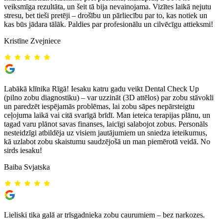
veiksmīga rezultāta, un šeit tā bija nevainojama. Vizītes laikā nejutu
stresu, bet tieši pretēji – drošību un pārliecību par to, kas notiek un
kas būs jādara tālāk. Paldies par profesionālu un cilvēcīgu attieksmi!
Kristīne Zvejniece
Labākā klīnika Rīgā! Iesaku katru gadu veikt Dental Check Up
(pilno zobu diagnostiku) – var uzzināt (3D attēlos) par zobu stāvokli
un paredzēt iespējamās problēmas, lai zobu sāpes nepārsteigtu
ceļojuma laikā vai citā svarīgā brīdī. Man ieteica terapijas plānu, un
tagad varu plānot savas finanses, laicīgi salabojot zobus. Personāls
nesteidzīgi atbildēja uz visiem jautājumiem un sniedza ieteikumus,
kā uzlabot zobu skaistumu saudzējošā un man piemērotā veidā. No
sirds iesaku!
Baiba Svjatska
Lieliski tika galā ar trīsgadnieka zobu caurumiem – bez narkozes.