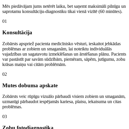
Mēs piedāvājam jums netērēt laiku, bet saņemt maksimāli pilnīgu un
saprotamu konsultāciju-diagnostiku tikai vienā vizītē (60 minūtes).
01
Konsultācija
Zobārsts apspriež pacienta medicīnisko vēsturi, ieskaitot jebkādas
problēmas ar zobiem un smaganām, lai noteiktu individuālās
vajadzības un sagatavotu izmeklēšanas un ārstēšanas plānu. Pacients
var pastāstīt par savām sūdzībām, piemēram, sāpēm, jutīgumu, zobu
krāsas maiņu vai citām problēmām.
02
Mutes dobuma apskate
Zobārsts veic rūpīgu vizuālo pārbaudi visiem zobiem un smaganām,
uzmanīgi pārbaudot iespējamās kariesa, plaisu, iekaisuma un citas
problēmas.
03
Zobu fotodiagnostika