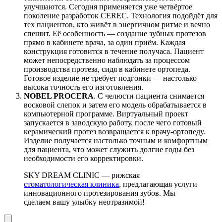
улучшаются. Сегодня применяется уже четвёртое
поколение разработок CEREC. Технология подойдёт для
тех пациентов, кто живёт в энергичном ритме и вечно
спешит. Её особенность — создание зубных протезов
прямо в кабинете врача, за один приём. Каждая
конструкция готовится в течение получаса. Пациент
может непосредственно наблюдать за процессом
производства протеза, сидя в кабинете ортопеда.
Готовое изделие не требует подгонки — настолько
высока точность его изготовления.
NOBEL PROCERA
. С челюсти пациента снимается
восковой слепок и затем его модель обрабатывается в
компьютерной программе. Виртуальный проект
запускается в заводскую работу, после чего готовый
керамический протез возвращается к врачу-ортопеду.
Изделие получается настолько точным и комфортным
для пациента, что может служить долгие годы без
необходимости его корректировки.
SKY DREAM CLINIC — рижская
cтоматологическая клиника
, предлагающая услуги
инновационного протезирования зубов. Мы
сделаем вашу улыбку неотразимой!