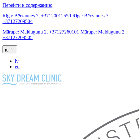
Перейти к содержанию
Rīga:
Bērzaunes 7,
+37120012559
Rīga:
Bērzaunes 7,
+37127209504
Mārupe:
Malduguņu 2,
+37127260101
Mārupe:
Malduguņu 2,
+37127209505
ru
lv
en