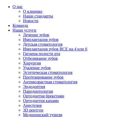
О нас
О клинике
Наши стандарты
Новости
Команда
Наши услуги
Лечение зубов
Имплантация зубов
Детская стоматология
Имплантация зубов ВСЕ на 4 или 6
Гигиена полости рта
Отбеливание зубов
Хирургия
Удаление зубов
Эстетическая стоматология
Протезирование зубов
Антивозрастная стоматология
Эндодонтия
Пародонтология
Ортодонтия брекетами
Ортодонтия капами
Анестезия
3D рентген
Медицинский туризм