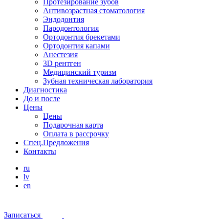
Протезирование зубов
Антивозрастная стоматология
Эндодонтия
Пародонтология
Ортодонтия брекетами
Ортодонтия капами
Анестезия
3D рентген
Медицинский туризм
Зубная техническая лаборатория
Диагностика
До и после
Цены
Цены
Подарочная карта
Оплата в рассрочку
Спец.Предложения
Контакты
ru
lv
en
Записаться