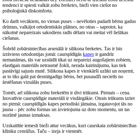
tendenci ir spiesti valkāt
zobu breketes
, bieži vien ciešot no
psiholoģiskā diskomforta.
Ko darīt vecākiem, no vienas puses – nevēloties padarīt bērnu gadus
drūmus, valkājot ortodentiskās plātnes, no otras – saprotot, ka
nākotnē nepareizais sakodiens radīs dēlam vai meitai vēl lielākas
ciešanas.
Šobrīd zobārstniecības arsenālā ir silikona breketes. Tas ir īsts
izrāviens ortodontijas jomā: caurspīdīgās
kapes
ir gandrīz
nemanāmas, tās var uzstādīt tikai uz nepareizi augošajiem zobiem,
elastīgais materiāls netraumē žokli, nerada kairinājumu, kas tiek
pastāvīgi sajusts mutē. Silikona kapes ir vienkārši uzlikt un noņemt,
ar to tiks galā pat desmitgadīgs bērns, bet pusaudži necietīs no
ārstēšanas vizuālās puses.
Tomēr, arī silikona zobu breketēm ir divi trūkumi. Pirmais – cena.
Inovatīvie caurspīdīgie materiāli ir visdārgākie. Otrais trūkums izriet
no pirmā: caurspīdīgās kapes periodiski jāmaina, izgatavojot tās no
jauna – pēc zobu formas un izvietojuma uz doto momentu, un tas
nozīmē jaunas izmaksas.
Uzskaitītie iemesli bieži attur vecākus, kuri caurskata zobārstniecības
klīniku cenrāžus. Taču – izeja ir vienmēr.