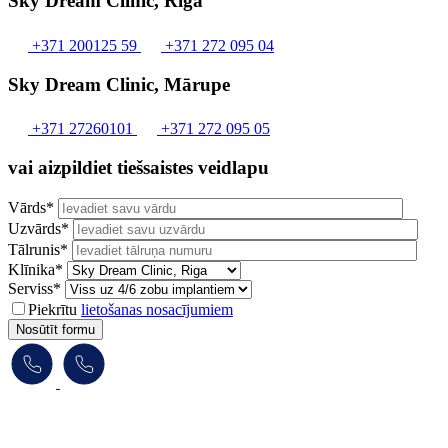
Sky Dream Clinic, Rīga
+371 200125 59
+371 272 095 04
Sky Dream Clinic, Mārupe
+371 27260101
+371 272 095 05
vai aizpildiet tiešsaistes veidlapu
Vārds*
Uzvārds*
Tālrunis*
Klīnika*
Serviss*
Piekrītu
lietošanas nosacījumiem
Nosūtīt formu