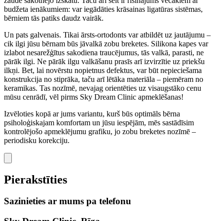
zaudē sākotnējo izskatu. Taču arī šeit ir risinājums vecākiem ar
budžeta ienākumiem: var iegādāties krāsainas ligatūras sistēmas,
bērniem tās patiks daudz vairāk.
Un pats galvenais. Tikai ārsts-ortodonts var atbildēt uz jautājumu –
cik ilgi jūsu bērnam būs jāvalkā zobu breketes. Silikona kapes var
izlabot nesarežģītus sakodiena traucējumus, tās valkā, parasti, ne
pārāk ilgi. Ne pārāk ilgu valkāšanu prasīs arī izvirzītie uz priekšu
ilkņi. Bet, lai novērstu nopietnus defektus, var būt nepieciešama
konstrukcija no stiprāka, taču arī lētāka materiāla – piemēram no
keramikas. Tas nozīmē, nevajag orientēties uz visaugstāko cenu
mūsu cenrādī, vēl pirms Sky Dream Clinic apmeklēšanas!
Izvēloties kopā ar jums variantu, kurš būs optimāls bērna
psiholoģiskajam komfortam un jūsu iespējām, mēs sastādīsim
kontrolējošo apmeklējumu grafiku, jo zobu breketes nozīmē –
periodisku korekciju.
Pierakstīties
Sazinieties ar mums pa telefonu