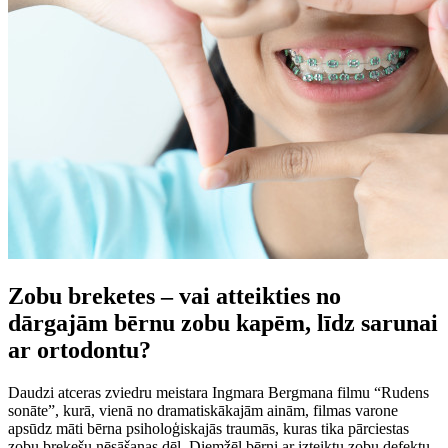
Zobu breketes – vai atteikties no
dārgajām bērnu zobu kapēm, līdz sarunai
ar ortodontu?
Daudzi atceras zviedru meistara Ingmara Bergmana filmu “Rudens
sonāte”, kurā, vienā no dramatiskākajām ainām, filmas varone
apsūdz māti bērna psiholoģiskajās traumās, kuras tika pārciestas
zobu brekešu nēsāšanas dēļ. Diemžēl bērni ar izteiktu zobu defektu