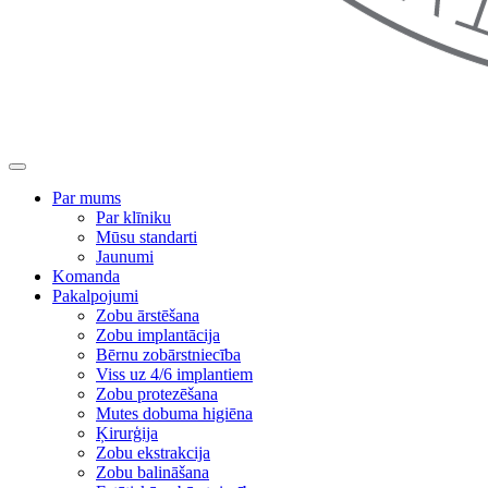
Par mums
Par klīniku
Mūsu standarti
Jaunumi
Komanda
Pakalpojumi
Zobu ārstēšana
Zobu implantācija
Bērnu zobārstniecība
Viss uz 4/6 implantiem
Zobu protezēšana
Mutes dobuma higiēna
Ķirurģija
Zobu ekstrakcija
Zobu balināšana