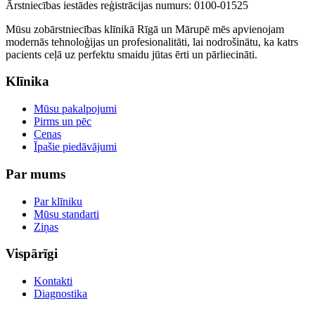
Ārstniecības iestādes reģistrācijas numurs: 0100-01525
Mūsu zobārstniecības klīnikā Rīgā un Mārupē mēs apvienojam
modernās tehnoloģijas un profesionalitāti, lai nodrošinātu, ka katrs
pacients ceļā uz perfektu smaidu jūtas ērti un pārliecināti.
Klīnika
Mūsu pakalpojumi
Pirms un pēc
Cenas
Īpašie piedāvājumi
Par mums
Par klīniku
Mūsu standarti
Ziņas
Vispārīgi
Kontakti
Diagnostika