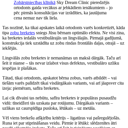
Zobārstniecības klīnikā
Sky Dream Clinic pieredzējis
ortodonts gaida vecākus ar jebkādiem ienākumiem – jo
pēc pirmās konsultācijas var izrādīties, ka jautājuma
cena nemaz nav tik liela.
Tas nozīmē, ka tikai apskates laikā ortodonts varēs konkretizēt, kāda
tipa
zobu breketes
sniegs Jūsu bērnam optimālo efektu. Ne visi zina,
ka breketes iedalās vestibulārajās un lingvālajās. Pirmajā gadījumā,
konstrukcija tiek uzstādīta uz zobu rindas frontālās daļas, otrajā – uz
iekšējās.
Lingvālās zobu breketes ir nemanāmas un maksā dārgāk. Taču arī
šeit ir nianse – tās nevar izlabot visus defektus, vestibulāro uzliku
iespējas ir plašākas.
Tātad, tikai ortodonts, apskatot bērna zobus, varēs atbildēt – vai
tiešām varēs palīdzēt tikai visdārgākais variants, vai arī jāapsver cita
izeja: piemēram, safīra breketes.
Lai cik dīvaini tas nebūtu, safīra breketes ir populāras pusaudžu
vidū: tīneidžeri tās uzskata par rotājumu. Dārgākais variants –
uzlikas uz caurspīdīga pusloka, lētākais – uz metāla.
Vēl viens brekešu atšķirību kritērijs – ligatūras vai pašregulējošās.
Runa iet par stiprināšanas veidu. Pirmie ir lētāki: slēdzenītes ātri