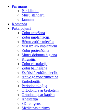
Par mums
Par klīniku
Mūsu standarti
Jaunumi
Komanda
Pakalpojumi
Zobu ārstēšana
Zobu implantācija
Bērnu zobārstniecība
Viss uz 4/6 implantiem
Zobu protezēšana
Mutes dobuma higiēna
Ķirurģija
Zobu ekstrakcija
Zobu balināšana
Estētiskā zobārstniecība
Anti-age zobārstniecība
Endodontija
Periodontoloģija
Ortodontija ar breketēm
Ortodontija ar kapēm
Anestēzija
3D rentgens
Medicīnas tūrisms