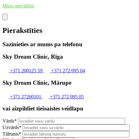
Mūsu speciālisti
Pierakstīties
Sazinieties ar mums pa telefonu
Sky Dream Clinic, Rīga
+371 200125 59
+371 272 095 04
Sky Dream Clinic, Mārupe
+371 27260101
+371 272 095 05
vai aizpildiet tiešsaistes veidlapu
Vārds*
Uzvārds*
Tālrunis*