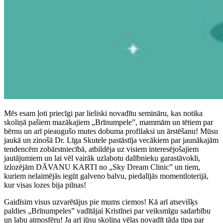
Mēs esam ļoti priecīgi par lieliski novadītu semināru, kas notika
skoliņā pašiem mazākajiem „Brīnumpele”, mammām un tētiem par
bērnu un arī pieaugušo mutes dobuma profilaksi un ārstēšanu! Mūsu
jaukā un zinošā Dr. Līga Skutele pastāstīja vecākiem par jaunākajām
tendencēm zobārstniecībā, atbildēja uz visiem interesējošajiem
jautājumiem un lai vēl vairāk uzlabotu dalībnieku garastāvokli,
izlozējām DĀVANU KARTI no „Sky Dream Clinic” un tiem,
kuriem nelaimējās iegūt galveno balvu, piedalījās momentloterijā,
kur visas lozes bija pilnas!
Gaidīsim visus uzvarētājus pie mums ciemos! Kā arī atsevišķs
paldies „Brīnumpeles” vadītājai Kristīnei par veiksmīgu sadarbību
un labu atmosfēru! Ja arī jūsu skoliņa vēlas novadīt tāda tipa par