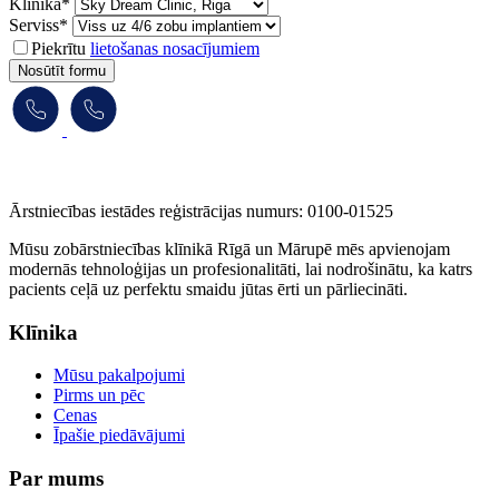
Klīnika*
Serviss*
Piekrītu
lietošanas nosacījumiem
Nosūtīt formu
Ārstniecības iestādes reģistrācijas numurs: 0100-01525
Mūsu zobārstniecības klīnikā Rīgā un Mārupē mēs apvienojam
modernās tehnoloģijas un profesionalitāti, lai nodrošinātu, ka katrs
pacients ceļā uz perfektu smaidu jūtas ērti un pārliecināti.
Klīnika
Mūsu pakalpojumi
Pirms un pēc
Cenas
Īpašie piedāvājumi
Par mums