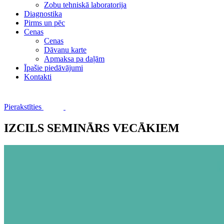
Zobu tehniskā laboratorija
Diagnostika
Pirms un pēc
Cenas
Cenas
Dāvanu karte
Apmaksa pa daļām
Īpašie piedāvājumi
Kontakti
Pierakstīties
IZCILS SEMINĀRS VECĀKIEM