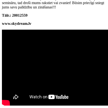
semināru, tad droši mums rakstiet vai zvaniet! Būsim priecīgi sniegt
jums savu palīdzību un zināšanas!!!
Tālr.: 20012559
www.skydream.lv