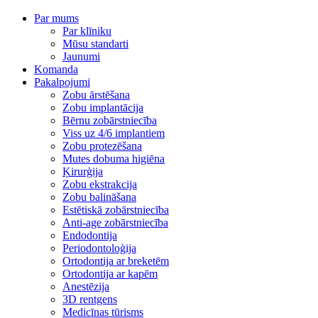
Par mums
Par klīniku
Mūsu standarti
Jaunumi
Komanda
Pakalpojumi
Zobu ārstēšana
Zobu implantācija
Bērnu zobārstniecība
Viss uz 4/6 implantiem
Zobu protezēšana
Mutes dobuma higiēna
Ķirurģija
Zobu ekstrakcija
Zobu balināšana
Estētiskā zobārstniecība
Anti-age zobārstniecība
Endodontija
Periodontoloģija
Ortodontija ar breketēm
Ortodontija ar kapēm
Anestēzija
3D rentgens
Medicīnas tūrisms