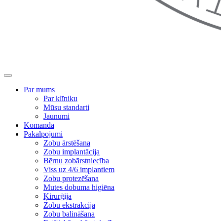
Par mums
Par klīniku
Mūsu standarti
Jaunumi
Komanda
Pakalpojumi
Zobu ārstēšana
Zobu implantācija
Bērnu zobārstniecība
Viss uz 4/6 implantiem
Zobu protezēšana
Mutes dobuma higiēna
Ķirurģija
Zobu ekstrakcija
Zobu balināšana