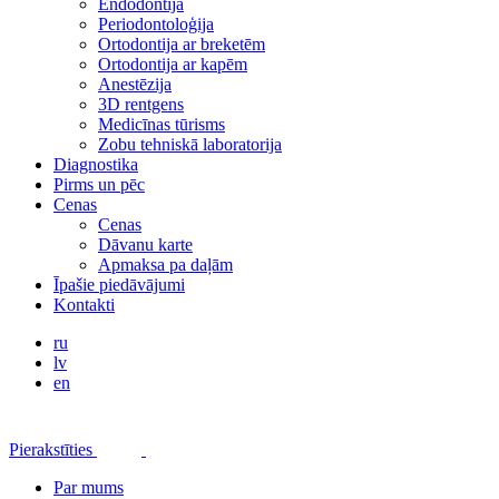
Endodontija
Periodontoloģija
Ortodontija ar breketēm
Ortodontija ar kapēm
Anestēzija
3D rentgens
Medicīnas tūrisms
Zobu tehniskā laboratorija
Diagnostika
Pirms un pēc
Cenas
Cenas
Dāvanu karte
Apmaksa pa daļām
Īpašie piedāvājumi
Kontakti
ru
lv
en
Pierakstīties
Par mums