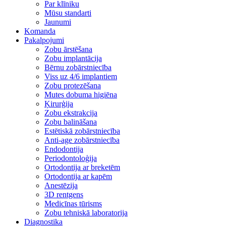
Par klīniku
Mūsu standarti
Jaunumi
Komanda
Pakalpojumi
Zobu ārstēšana
Zobu implantācija
Bērnu zobārstniecība
Viss uz 4/6 implantiem
Zobu protezēšana
Mutes dobuma higiēna
Ķirurģija
Zobu ekstrakcija
Zobu balināšana
Estētiskā zobārstniecība
Anti-age zobārstniecība
Endodontija
Periodontoloģija
Ortodontija ar breketēm
Ortodontija ar kapēm
Anestēzija
3D rentgens
Medicīnas tūrisms
Zobu tehniskā laboratorija
Diagnostika