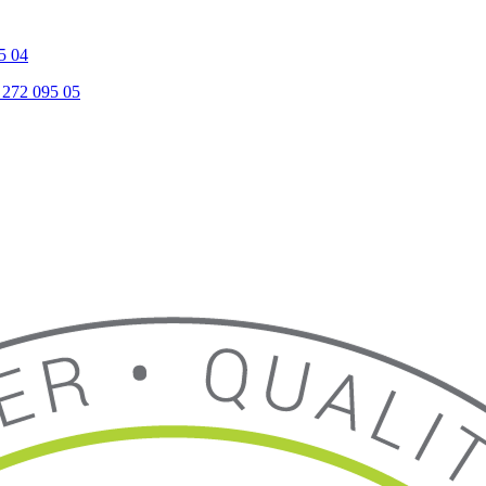
5 04
 272 095 05