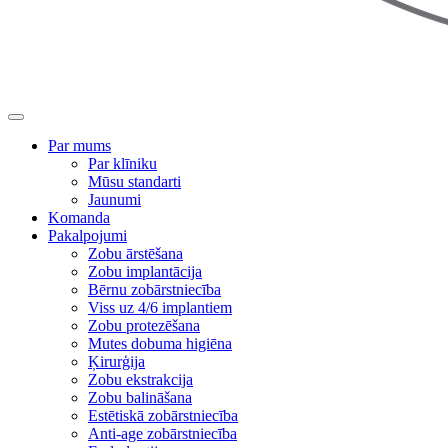
Par mums
Par klīniku
Mūsu standarti
Jaunumi
Komanda
Pakalpojumi
Zobu ārstēšana
Zobu implantācija
Bērnu zobārstniecība
Viss uz 4/6 implantiem
Zobu protezēšana
Mutes dobuma higiēna
Ķirurģija
Zobu ekstrakcija
Zobu balināšana
Estētiskā zobārstniecība
Anti-age zobārstniecība