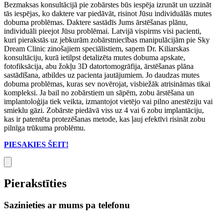
Bezmaksas konsultācijā pie zobārstes būs iespēja izrunāt un uzzināt
tās iespējas, ko daktere var piedāvāt, risinot Jūsu individuālās mutes
dobuma problēmas. Daktere sastādīs Jums ārstēšanas plānu,
individuāli pieejot Jūsu problēmai. Latvijā vispirms visi pacienti,
kuri pierakstās uz jebkurām zobārstniecības manipulācijām pie Sky
Dream Clinic zinošajiem speciālistiem, saņem Dr. Kiliarskas
konsultāciju, kurā ietilpst detalizēta mutes dobuma apskate,
fotofiksācija, abu žokļu 3D datortomogrāfija, ārstēšanas plāna
sastādīšana, atbildes uz pacienta jautājumiem. Jo daudzas mutes
dobuma problēmas, kuras sev novērojat, visbiežāk atrisināmas tikai
kompleksi. Ja bail no zobārstiem un sāpēm, zobu ārstēšana un
implantoloģija tiek veikta, izmantojot vietējo vai pilno anestēziju vai
smieklu gāzi. Zobārste piedāvā viss uz 4 vai 6 zobu implantāciju,
kas ir patentēta protezēšanas metode, kas ļauj efektīvi risināt zobu
pilnīga trūkuma problēmu.
PIESAKIES ŠEIT!
Pierakstīties
Sazinieties ar mums pa telefonu