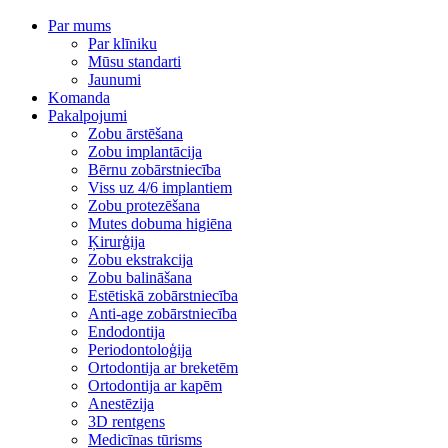
Par mums
Par klīniku
Mūsu standarti
Jaunumi
Komanda
Pakalpojumi
Zobu ārstēšana
Zobu implantācija
Bērnu zobārstniecība
Viss uz 4/6 implantiem
Zobu protezēšana
Mutes dobuma higiēna
Ķirurģija
Zobu ekstrakcija
Zobu balināšana
Estētiskā zobārstniecība
Anti-age zobārstniecība
Endodontija
Periodontoloģija
Ortodontija ar breketēm
Ortodontija ar kapēm
Anestēzija
3D rentgens
Medicīnas tūrisms