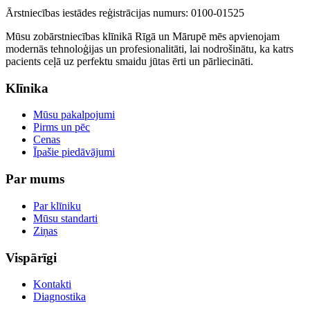
Ārstniecības iestādes reģistrācijas numurs: 0100-01525
Mūsu zobārstniecības klīnikā Rīgā un Mārupē mēs apvienojam
modernās tehnoloģijas un profesionalitāti, lai nodrošinātu, ka katrs
pacients ceļā uz perfektu smaidu jūtas ērti un pārliecināti.
Klīnika
Mūsu pakalpojumi
Pirms un pēc
Cenas
Īpašie piedāvājumi
Par mums
Par klīniku
Mūsu standarti
Ziņas
Vispārīgi
Kontakti
Diagnostika