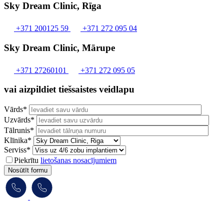
Sky Dream Clinic, Rīga
+371 200125 59
+371 272 095 04
Sky Dream Clinic, Mārupe
+371 27260101
+371 272 095 05
vai aizpildiet tiešsaistes veidlapu
Vārds*
Uzvārds*
Tālrunis*
Klīnika*
Serviss*
Piekrītu
lietošanas nosacījumiem
Nosūtīt formu