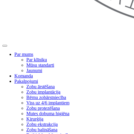
Par mums
Par klīniku
Mūsu standarti
Jaunumi
Komanda
Pakalpojumi
Zobu ārstēšana
Zobu implantācija
Bērnu zobārstniecība
Viss uz 4/6 implantiem
Zobu protezēšana
Mutes dobuma higiēna
Ķirurģija
Zobu ekstrakcija
Zobu balināšana