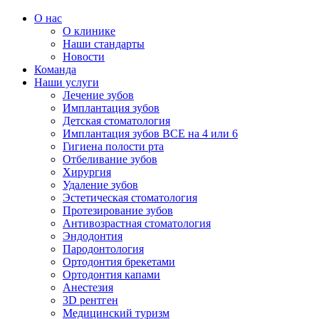
О нас
О клинике
Наши стандарты
Новости
Команда
Наши услуги
Лечение зубов
Имплантация зубов
Детская стоматология
Имплантация зубов ВСЕ на 4 или 6
Гигиена полости рта
Отбеливание зубов
Хирургия
Удаление зубов
Эстетическая стоматология
Протезирование зубов
Антивозрастная стоматология
Эндодонтия
Пародонтология
Ортодонтия брекетами
Ортодонтия капами
Анестезия
3D рентген
Медицинский туризм