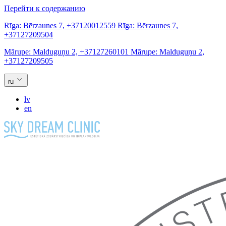
Перейти к содержанию
Rīga:
Bērzaunes 7,
+37120012559
Rīga:
Bērzaunes 7,
+37127209504
Mārupe:
Malduguņu 2,
+37127260101
Mārupe:
Malduguņu 2,
+37127209505
ru
lv
en