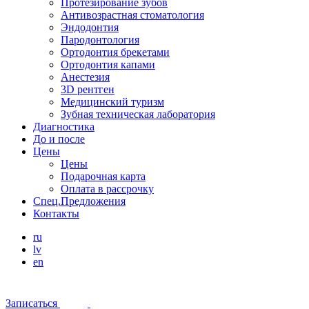
Протезирование зубов
Антивозрастная стоматология
Эндодонтия
Пародонтология
Ортодонтия брекетами
Ортодонтия капами
Анестезия
3D рентген
Медицинский туризм
Зубная техническая лаборатория
Диагностика
До и после
Цены
Цены
Подарочная карта
Оплата в рассрочку
Спец.Предложения
Контакты
ru
lv
en
Записаться