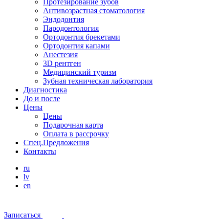
Протезирование зубов
Антивозрастная стоматология
Эндодонтия
Пародонтология
Ортодонтия брекетами
Ортодонтия капами
Анестезия
3D рентген
Медицинский туризм
Зубная техническая лаборатория
Диагностика
До и после
Цены
Цены
Подарочная карта
Оплата в рассрочку
Спец.Предложения
Контакты
ru
lv
en
Записаться