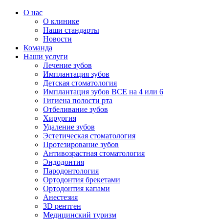
О нас
О клинике
Наши стандарты
Новости
Команда
Наши услуги
Лечение зубов
Имплантация зубов
Детская стоматология
Имплантация зубов ВСЕ на 4 или 6
Гигиена полости рта
Отбеливание зубов
Хирургия
Удаление зубов
Эстетическая стоматология
Протезирование зубов
Антивозрастная стоматология
Эндодонтия
Пародонтология
Ортодонтия брекетами
Ортодонтия капами
Анестезия
3D рентген
Медицинский туризм