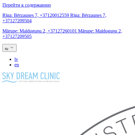
Перейти к содержанию
Rīga:
Bērzaunes 7,
+37120012559
Rīga:
Bērzaunes 7,
+37127209504
Mārupe:
Malduguņu 2,
+37127260101
Mārupe:
Malduguņu 2,
+37127209505
ru
lv
en