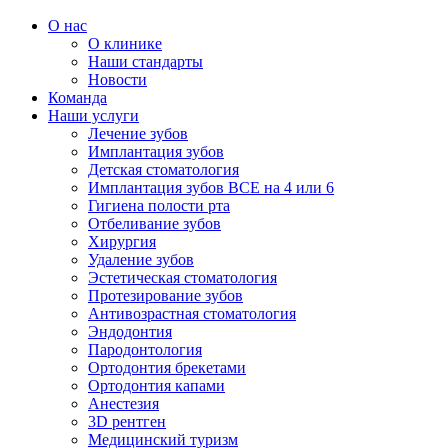
О нас
О клинике
Наши стандарты
Новости
Команда
Наши услуги
Лечение зубов
Имплантация зубов
Детская стоматология
Имплантация зубов ВСЕ на 4 или 6
Гигиена полости рта
Отбеливание зубов
Хирургия
Удаление зубов
Эстетическая стоматология
Протезирование зубов
Антивозрастная стоматология
Эндодонтия
Пародонтология
Ортодонтия брекетами
Ортодонтия капами
Анестезия
3D рентген
Медицинский туризм