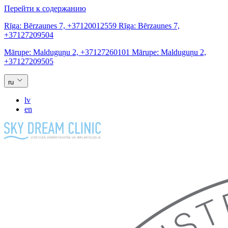
Перейти к содержанию
Rīga:
Bērzaunes 7,
+37120012559
Rīga:
Bērzaunes 7,
+37127209504
Mārupe:
Malduguņu 2,
+37127260101
Mārupe:
Malduguņu 2,
+37127209505
ru
lv
en