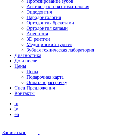
Протезирование зубов
Антивозрастная стоматология
Эндодонтия
Пародонтология
Ортодонтия брекетами
Ортодонтия капами
Анестезия
3D рентген
Медицинский туризм
Зубная техническая лаборатория
Диагностика
До и после
Цены
Цены
Подарочная карта
Оплата в рассрочку
Спец.Предложения
Контакты
ru
lv
en
Записаться