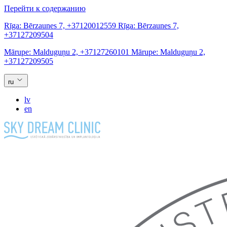
Перейти к содержанию
Rīga:
Bērzaunes 7,
+37120012559
Rīga:
Bērzaunes 7,
+37127209504
Mārupe:
Malduguņu 2,
+37127260101
Mārupe:
Malduguņu 2,
+37127209505
ru
lv
en