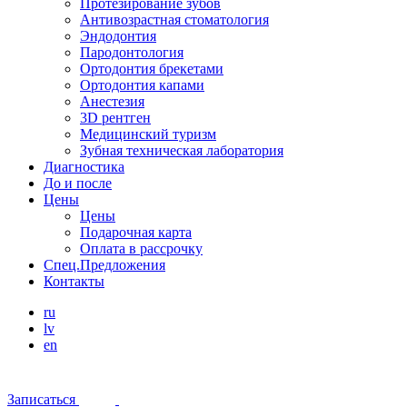
Протезирование зубов
Антивозрастная стоматология
Эндодонтия
Пародонтология
Ортодонтия брекетами
Ортодонтия капами
Анестезия
3D рентген
Медицинский туризм
Зубная техническая лаборатория
Диагностика
До и после
Цены
Цены
Подарочная карта
Оплата в рассрочку
Спец.Предложения
Контакты
ru
lv
en
Записаться