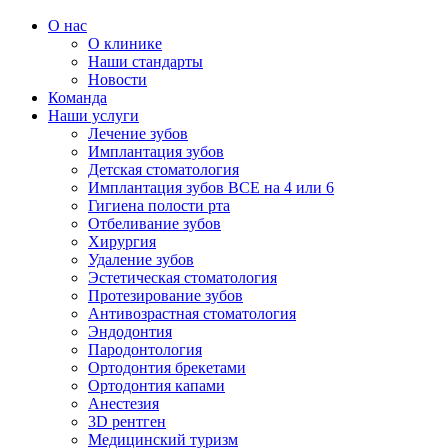
О нас
О клинике
Наши стандарты
Новости
Команда
Наши услуги
Лечение зубов
Имплантация зубов
Детская стоматология
Имплантация зубов ВСЕ на 4 или 6
Гигиена полости рта
Отбеливание зубов
Хирургия
Удаление зубов
Эстетическая стоматология
Протезирование зубов
Антивозрастная стоматология
Эндодонтия
Пародонтология
Ортодонтия брекетами
Ортодонтия капами
Анестезия
3D рентген
Медицинский туризм