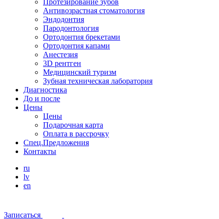
Протезирование зубов
Антивозрастная стоматология
Эндодонтия
Пародонтология
Ортодонтия брекетами
Ортодонтия капами
Анестезия
3D рентген
Медицинский туризм
Зубная техническая лаборатория
Диагностика
До и после
Цены
Цены
Подарочная карта
Оплата в рассрочку
Спец.Предложения
Контакты
ru
lv
en
Записаться