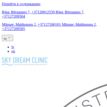
Перейти к содержанию
Rīga:
Bērzaunes 7,
+37120012559
Rīga:
Bērzaunes 7,
+37127209504
Mārupe:
Malduguņu 2,
+37127260101
Mārupe:
Malduguņu 2,
+37127209505
ru
lv
en