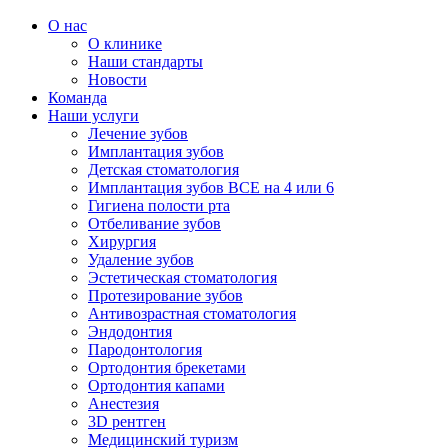
О нас
О клинике
Наши стандарты
Новости
Команда
Наши услуги
Лечение зубов
Имплантация зубов
Детская стоматология
Имплантация зубов ВСЕ на 4 или 6
Гигиена полости рта
Отбеливание зубов
Хирургия
Удаление зубов
Эстетическая стоматология
Протезирование зубов
Антивозрастная стоматология
Эндодонтия
Пародонтология
Ортодонтия брекетами
Ортодонтия капами
Анестезия
3D рентген
Медицинский туризм